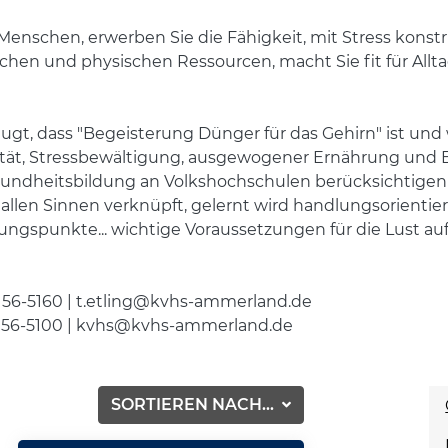
Menschen, erwerben Sie die Fähigkeit, mit Stress konst
ischen und physischen Ressourcen, macht Sie fit für All
eugt, dass "Begeisterung Dünger für das Gehirn" ist und
alität, Stressbewältigung, ausgewogener Ernährung und
undheitsbildung an Volkshochschulen berücksichtigen s
llen Sinnen verknüpft, gelernt wird handlungsorientie
ngspunkte... wichtige Voraussetzungen für die Lust au
8 56-5160 | t.etling@kvhs-ammerland.de
56-5100 | kvhs@kvhs-ammerland.de
SORTIEREN NACH...