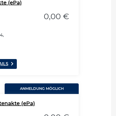
te (ePa)
0,00 €
4,
AILS
ANMELDUNG MÖGLICH
tenakte (ePa)