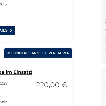
 15,
AILS
BESONDERES ANMELDEVERFAHREN
e im Einsatz!
220,00 €
2027
spiz