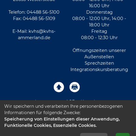
16:00 Uhr
Telefon: 04488 56-5100
Donnerstag
Fax: 04488 56-5109
08:00 - 12:00 Uhr, 14:00 -
18:00 Uhr
E-Mail:
kvhs@kvhs-
Freitag
ammerland.de
08:00 - 12:30 Uhr
Öffnungszeiten unserer
Außenstellen
Sprechzeiten
Integrationskursberatung
Impressum
AGB
Kontakt
Wir speichern und verarbeiten Ihre personenbezogenen
Informationen für folgende Zwecke:
Sitemap
Datenschutz
Leichte Sprache
Speicherung von Einstellungen dieser Anwendung,
Funktionelle Cookies, Essenzielle Cookies.
Barrierefreiheitserklärung