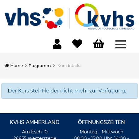
Menü 
Home
Programm
Kursdetails
Der Kurs steht leider nicht mehr zur Verfügung.
KVHS AMMERLAND
ÖFFNUNGSZEITEN
Am Esch 10
Montag - Mittwoch
26655 Westerstede
08:00 - 12:00 Uhr, 14:00 -