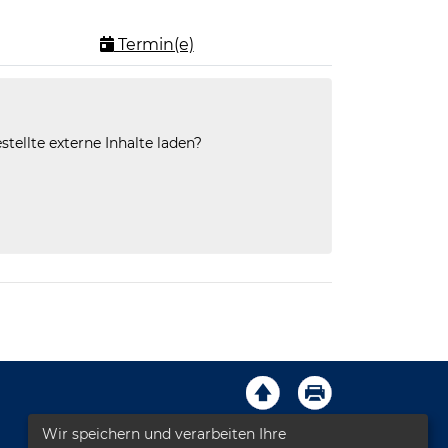
Termin(e)
stellte externe Inhalte laden?
Wir speichern und verarbeiten Ihre
Impressum
AGB
Kontakt