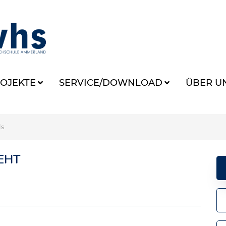
OJEKTE
SERVICE/DOWNLOAD
ÜBER U
ls
EHT