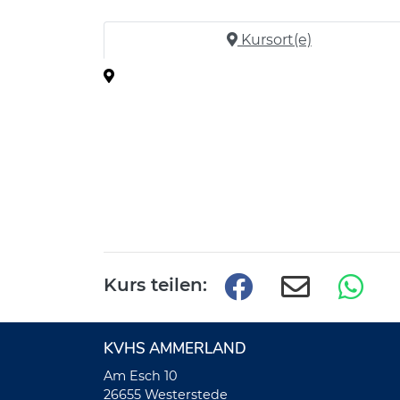
Kursort(e)
Kurs teilen:
KVHS AMMERLAND
Am Esch 10
26655 Westerstede