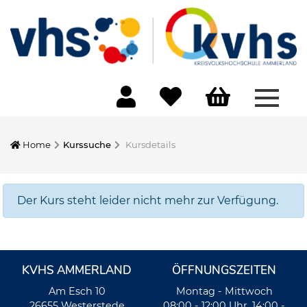
Menü 
Home
Kurssuche
Kursdetails
Der Kurs steht leider nicht mehr zur Verfügung.
KVHS AMMERLAND
ÖFFNUNGSZEITEN
Am Esch 10
Montag - Mittwoch
26655 Westerstede
08:00 - 12:00 Uhr, 14:00 -