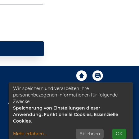
Wir speichern und verarbeiten Ihre
Impressum
AGB
Kontakt
personenbezogenen Informationen für folgende
Zwecke:
Sitemap
Datenschutz
Leichte Sprache
Speicherung von Einstellungen dieser
Anwendung, Funktionelle Cookies, Essenzielle
Barrierefreiheitserklärung
Cookies.
Mehr erfahren
...
Ablehnen
OK