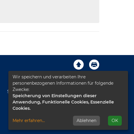
Wir speichern und verarbeiten Ihre
Impressum
AGB
Kontakt
personenbezogenen Informationen für folgende
Zwecke:
Sitemap
Datenschutz
Leichte Sprache
Speicherung von Einstellungen dieser
Anwendung, Funktionelle Cookies, Essenzielle
Barrierefreiheitserklärung
Cookies.
Mehr erfahren
...
Ablehnen
OK