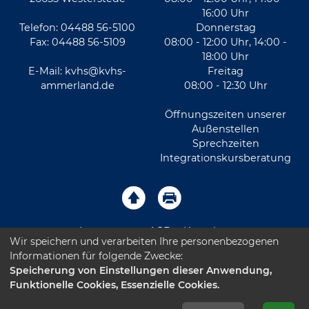
16:00 Uhr
Telefon: 04488 56-5100
Donnerstag
Fax: 04488 56-5109
08:00 - 12:00 Uhr, 14:00 -
18:00 Uhr
E-Mail:
kvhs@kvhs-
Freitag
ammerland.de
08:00 - 12:30 Uhr
Öffnungszeiten unserer
Außenstellen
Sprechzeiten
Integrationskursberatung
Impressum
AGB
Kontakt
Wir speichern und verarbeiten Ihre personenbezogenen
Informationen für folgende Zwecke:
Sitemap
Datenschutz
Leichte Sprache
Speicherung von Einstellungen dieser Anwendung,
Funktionelle Cookies, Essenzielle Cookies.
Barrierefreiheitserklärung