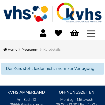
Menü 
Home
Programm
Kursdetails
Der Kurs steht leider nicht mehr zur Verfügung.
KVHS AMMERLAND
ÖFFNUNGSZEITEN
Am Esch 10
Montag - Mittwoch
26655 Westerstede
08:00 - 12:00 Uhr, 14:00 -