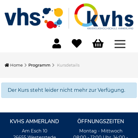
Menü 
Home
Programm
Kursdetails
Der Kurs steht leider nicht mehr zur Verfügung.
KVHS AMMERLAND
ÖFFNUNGSZEITEN
Am Esch 10
Montag - Mittwoch
26655 Westerstede
08:00 - 12:00 Uhr, 14:00 -