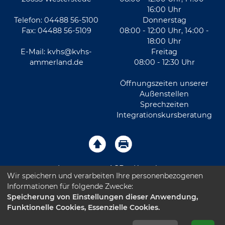
16:00 Uhr
Telefon: 04488 56-5100
Donnerstag
Fax: 04488 56-5109
08:00 - 12:00 Uhr, 14:00 -
18:00 Uhr
E-Mail:
kvhs@kvhs-
Freitag
ammerland.de
08:00 - 12:30 Uhr
Öffnungszeiten unserer
Außenstellen
Sprechzeiten
Integrationskursberatung
Impressum
AGB
Kontakt
Wir speichern und verarbeiten Ihre personenbezogenen
Informationen für folgende Zwecke:
Sitemap
Datenschutz
Leichte Sprache
Speicherung von Einstellungen dieser Anwendung,
Funktionelle Cookies, Essenzielle Cookies.
Barrierefreiheitserklärung