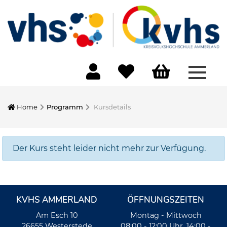
Menü 
Home
Programm
Kursdetails
Der Kurs steht leider nicht mehr zur Verfügung.
KVHS AMMERLAND
ÖFFNUNGSZEITEN
Am Esch 10
Montag - Mittwoch
26655 Westerstede
08:00 - 12:00 Uhr, 14:00 -