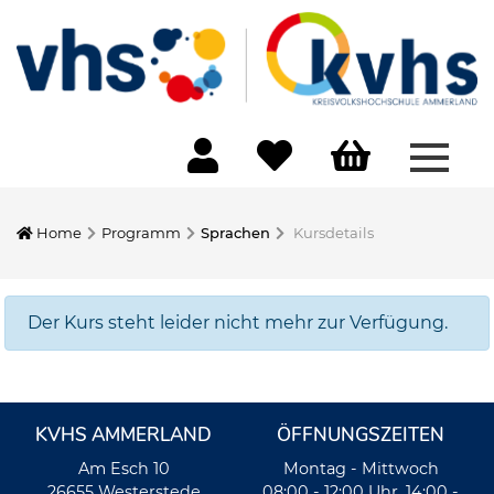
Menü 
Home
Programm
Sprachen
Kursdetails
Der Kurs steht leider nicht mehr zur Verfügung.
KVHS AMMERLAND
ÖFFNUNGSZEITEN
Am Esch 10
Montag - Mittwoch
26655 Westerstede
08:00 - 12:00 Uhr, 14:00 -