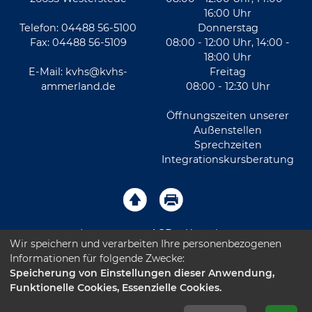
16:00 Uhr
Telefon: 04488 56-5100
Donnerstag
Fax: 04488 56-5109
08:00 - 12:00 Uhr, 14:00 -
18:00 Uhr
E-Mail:
kvhs@kvhs-
Freitag
ammerland.de
08:00 - 12:30 Uhr
Öffnungszeiten unserer
Außenstellen
Sprechzeiten
Integrationskursberatung
Impressum
AGB
Kontakt
Wir speichern und verarbeiten Ihre personenbezogenen
Informationen für folgende Zwecke:
Sitemap
Datenschutz
Leichte Sprache
Speicherung von Einstellungen dieser Anwendung,
Funktionelle Cookies, Essenzielle Cookies.
Barrierefreiheitserklärung