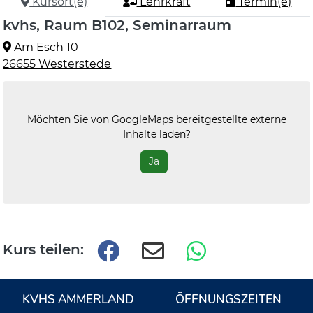
Kursort(e)
Lehrkraft
Termin(e)
kvhs, Raum B102, Seminarraum
Am Esch 10
26655 Westerstede
Möchten Sie von
GoogleMaps
bereitgestellte externe
Inhalte laden?
Ja
Kurs teilen:
KVHS AMMERLAND
ÖFFNUNGSZEITEN