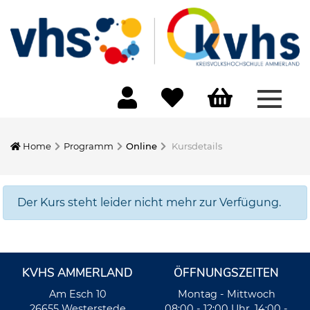
Menü 
Home
Programm
Online
Kursdetails
Der Kurs steht leider nicht mehr zur Verfügung.
KVHS AMMERLAND
ÖFFNUNGSZEITEN
Am Esch 10
Montag - Mittwoch
26655 Westerstede
08:00 - 12:00 Uhr, 14:00 -