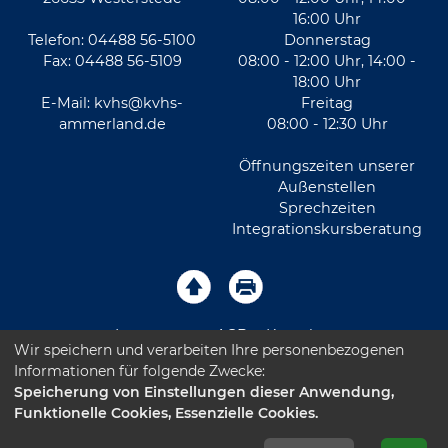
16:00 Uhr
Telefon: 04488 56-5100
Donnerstag
Fax: 04488 56-5109
08:00 - 12:00 Uhr, 14:00 -
18:00 Uhr
E-Mail:
kvhs@kvhs-
Freitag
ammerland.de
08:00 - 12:30 Uhr
Öffnungszeiten unserer
Außenstellen
Sprechzeiten
Integrationskursberatung
Impressum
AGB
Kontakt
Wir speichern und verarbeiten Ihre personenbezogenen
Informationen für folgende Zwecke:
Sitemap
Datenschutz
Leichte Sprache
Speicherung von Einstellungen dieser Anwendung,
Funktionelle Cookies, Essenzielle Cookies.
Barrierefreiheitserklärung