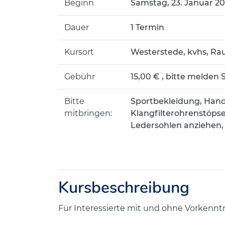
Beginn
Samstag, 23. Januar 202
Dauer
1 Termin
Kursort
Westerstede, kvhs, Ra
Gebühr
15,00 € , bitte melden S
Bitte
Sportbekleidung, Hand
mitbringen:
Klangfilterohrenstöps
Ledersohlen anziehen,
Kursbeschreibung
Für Interessierte mit und ohne Vorkennt