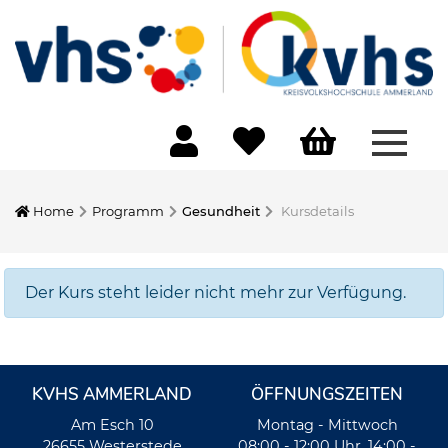
Menü 
Home
Programm
Gesundheit
Kursdetails
Der Kurs steht leider nicht mehr zur Verfügung.
KVHS AMMERLAND
ÖFFNUNGSZEITEN
Am Esch 10
Montag - Mittwoch
26655 Westerstede
08:00 - 12:00 Uhr, 14:00 -