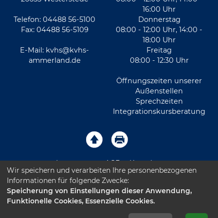
16:00 Uhr
Telefon: 04488 56-5100
Donnerstag
Fax: 04488 56-5109
08:00 - 12:00 Uhr, 14:00 -
18:00 Uhr
E-Mail:
kvhs@kvhs-
Freitag
ammerland.de
08:00 - 12:30 Uhr
Öffnungszeiten unserer
Außenstellen
Sprechzeiten
Integrationskursberatung
Impressum
AGB
Kontakt
Wir speichern und verarbeiten Ihre personenbezogenen
Informationen für folgende Zwecke:
Sitemap
Datenschutz
Leichte Sprache
Speicherung von Einstellungen dieser Anwendung,
Funktionelle Cookies, Essenzielle Cookies.
Barrierefreiheitserklärung