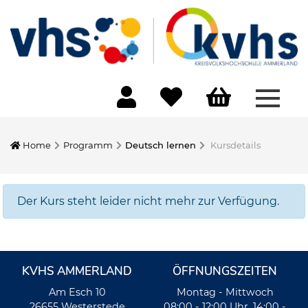
Menü 
Home
Programm
Deutsch lernen
Kursdetails
Der Kurs steht leider nicht mehr zur Verfügung.
KVHS AMMERLAND
ÖFFNUNGSZEITEN
Am Esch 10
Montag - Mittwoch
26655 Westerstede
08:00 - 12:00 Uhr, 14:00 -