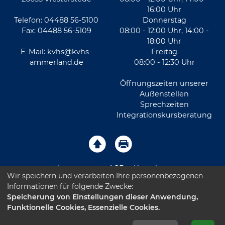
16:00 Uhr
Telefon: 04488 56-5100
Donnerstag
Fax: 04488 56-5109
08:00 - 12:00 Uhr, 14:00 -
18:00 Uhr
E-Mail:
kvhs@kvhs-
Freitag
ammerland.de
08:00 - 12:30 Uhr
Öffnungszeiten unserer
Außenstellen
Sprechzeiten
Integrationskursberatung
Impressum
AGB
Kontakt
Wir speichern und verarbeiten Ihre personenbezogenen
Informationen für folgende Zwecke:
Sitemap
Datenschutz
Leichte Sprache
Speicherung von Einstellungen dieser Anwendung,
Funktionelle Cookies, Essenzielle Cookies.
Barrierefreiheitserklärung