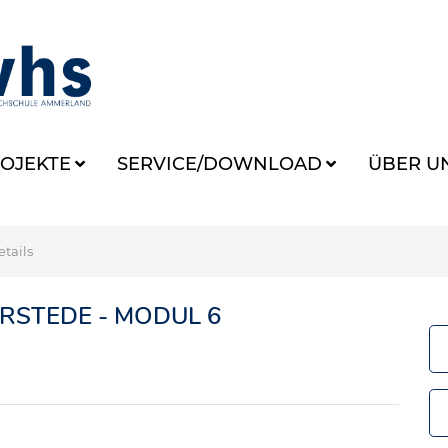
OJEKTE
SERVICE/DOWNLOAD
ÜBER U
tails
RSTEDE - MODUL 6