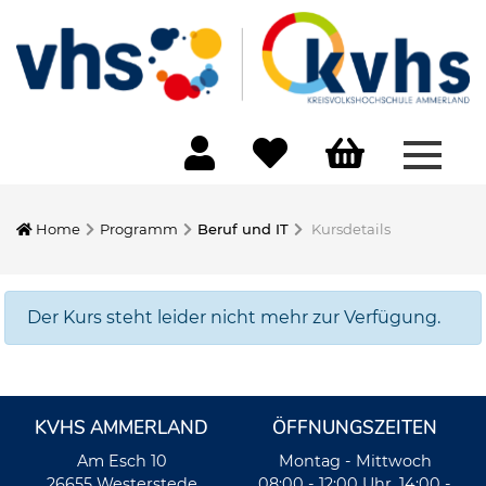
Menü 
Home
Programm
Beruf und IT
Kursdetails
Der Kurs steht leider nicht mehr zur Verfügung.
KVHS AMMERLAND
ÖFFNUNGSZEITEN
Am Esch 10
Montag - Mittwoch
26655 Westerstede
08:00 - 12:00 Uhr, 14:00 -