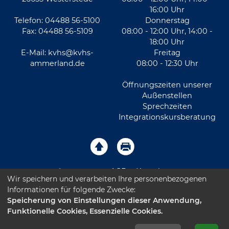
16:00 Uhr
Telefon: 04488 56-5100
Donnerstag
Fax: 04488 56-5109
08:00 - 12:00 Uhr, 14:00 -
18:00 Uhr
E-Mail:
kvhs@kvhs-
Freitag
ammerland.de
08:00 - 12:30 Uhr
Öffnungszeiten unserer
Außenstellen
Sprechzeiten
Integrationskursberatung
Impressum
AGB
Kontakt
Wir speichern und verarbeiten Ihre personenbezogenen
Informationen für folgende Zwecke:
Sitemap
Datenschutz
Leichte Sprache
Speicherung von Einstellungen dieser Anwendung,
Funktionelle Cookies, Essenzielle Cookies.
Barrierefreiheitserklärung