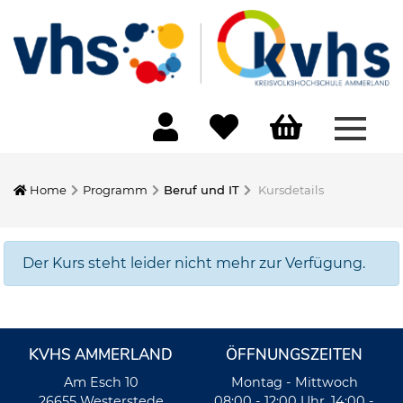
Menü 
Home
Programm
Beruf und IT
Kursdetails
Der Kurs steht leider nicht mehr zur Verfügung.
KVHS AMMERLAND
ÖFFNUNGSZEITEN
Am Esch 10
Montag - Mittwoch
26655 Westerstede
08:00 - 12:00 Uhr, 14:00 -