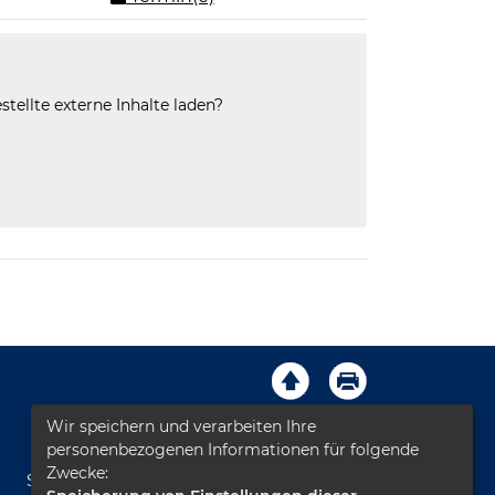
stellte externe Inhalte laden?
Wir speichern und verarbeiten Ihre
Impressum
AGB
Kontakt
personenbezogenen Informationen für folgende
Zwecke:
Sitemap
Datenschutz
Leichte Sprache