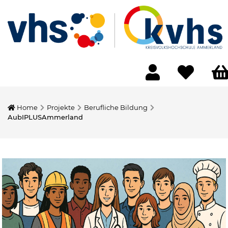
Home
Projekte
Berufliche Bildung
AubIPLUSAmmerland