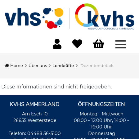
Menü 
Home
Über uns
Lehrkräfte
Dozentendetails
Diese Informationen sind nicht freigegeben.
KVHS AMMERLAND
ÖFFNUNGSZEITEN
Am Esch 10
Montag - Mittwoch
26655 Westerstede
08:00 - 12:00 Uhr, 14:00 -
16:00 Uhr
Telefon: 04488 56-5100
Donnerstag