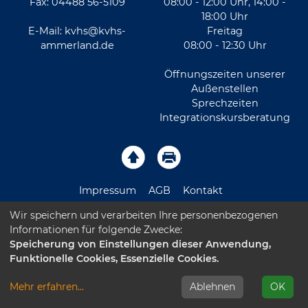
Fax: 04488 56-5109
08:00 - 12:00 Uhr, 14:00 -
18:00 Uhr
E-Mail:
kvhs@kvhs-
Freitag
ammerland.de
08:00 - 12:30 Uhr
Öffnungszeiten unserer
Außenstellen
Sprechzeiten
Integrationskursberatung
Impressum
AGB
Kontakt
Wir speichern und verarbeiten Ihre personenbezogenen
Sitemap
Datenschutz
Leichte Sprache
Informationen für folgende Zwecke:
Speicherung von Einstellungen dieser Anwendung,
Barrierefreiheitserklärung
Funktionelle Cookies, Essenzielle Cookies.
Mehr erfahren
...
Ablehnen
OK