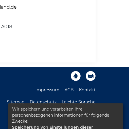
land.de
 A018
Impressum
AGB
Kontakt
Sitemap
Datenschutz
Leichte Sprache
Wir speichern und verarbeiten Ihre
Barrierefreiheitserklärung
personenbezogenen Informationen für folgende
Zwecke:
Speicherung von Einstellungen dieser