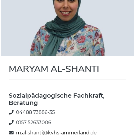
MARYAM AL-SHANTI
Sozialpädagogische Fachkraft,
Beratung
04488 73886-35
0157 52633006
m.al-shanti@kvhs-ammerland.de