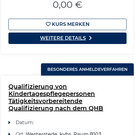
0,00 €
KURS MERKEN
WEITERE DETAILS
BESONDERES ANMELDEVERFAHREN
Qualifizierung von
Kindertagespflegepersonen
Tätigkeitsvorbereitende
Qualifizierung nach dem QHB
Datum:
Ort:
Westerstede, kvhs, Raum B103,