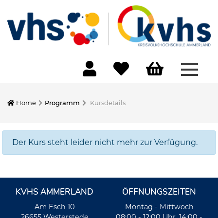
Menü 
Home
Programm
Kursdetails
Der Kurs steht leider nicht mehr zur Verfügung.
KVHS AMMERLAND
ÖFFNUNGSZEITEN
Am Esch 10
Montag - Mittwoch
26655 Westerstede
08:00 - 12:00 Uhr, 14:00 -