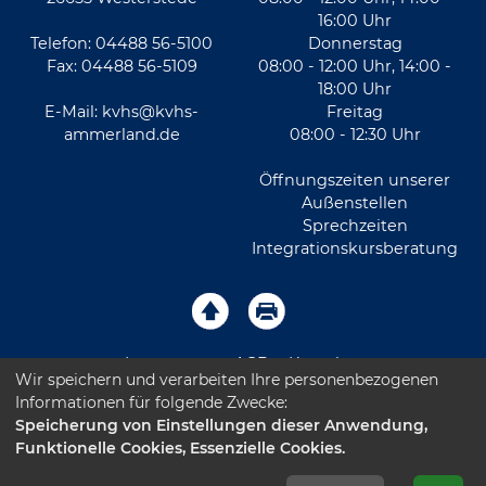
16:00 Uhr
Telefon: 04488 56-5100
Donnerstag
Fax: 04488 56-5109
08:00 - 12:00 Uhr, 14:00 -
18:00 Uhr
E-Mail:
kvhs@kvhs-
Freitag
ammerland.de
08:00 - 12:30 Uhr
Öffnungszeiten unserer
Außenstellen
Sprechzeiten
Integrationskursberatung
Impressum
AGB
Kontakt
Wir speichern und verarbeiten Ihre personenbezogenen
Informationen für folgende Zwecke:
Sitemap
Datenschutz
Leichte Sprache
Speicherung von Einstellungen dieser Anwendung,
Funktionelle Cookies, Essenzielle Cookies.
Barrierefreiheitserklärung