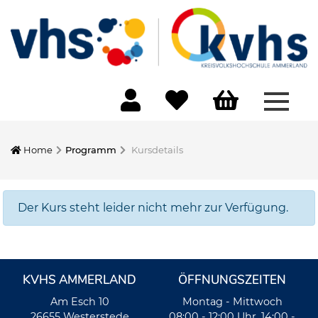
Menü 
Home
Programm
Kursdetails
Der Kurs steht leider nicht mehr zur Verfügung.
KVHS AMMERLAND
ÖFFNUNGSZEITEN
Am Esch 10
Montag - Mittwoch
26655 Westerstede
08:00 - 12:00 Uhr, 14:00 -