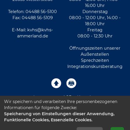
16:00 Uhr
Telefon: 04488 56-5100
Donnerstag
Fax: 04488 56-5109
08:00 - 12:00 Uhr, 14:00 -
18:00 Uhr
E-Mail:
kvhs@kvhs-
Freitag
ammerland.de
08:00 - 12:30 Uhr
Öffnungszeiten unserer
Außenstellen
Sprechzeiten
Integrationskursberatung
Impressum
AGB
Kontakt
Wir speichern und verarbeiten Ihre personenbezogenen
Informationen für folgende Zwecke:
Sitemap
Datenschutz
Leichte Sprache
Speicherung von Einstellungen dieser Anwendung,
Funktionelle Cookies, Essenzielle Cookies.
Barrierefreiheitserklärung