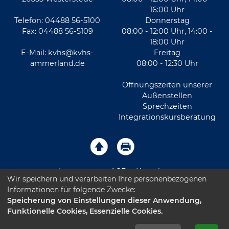
16:00 Uhr
Telefon: 04488 56-5100
Donnerstag
Fax: 04488 56-5109
08:00 - 12:00 Uhr, 14:00 -
18:00 Uhr
E-Mail:
kvhs@kvhs-
Freitag
ammerland.de
08:00 - 12:30 Uhr
Öffnungszeiten unserer
Außenstellen
Sprechzeiten
Integrationskursberatung
Impressum
AGB
Kontakt
Wir speichern und verarbeiten Ihre personenbezogenen
Informationen für folgende Zwecke:
Sitemap
Datenschutz
Leichte Sprache
Speicherung von Einstellungen dieser Anwendung,
Funktionelle Cookies, Essenzielle Cookies.
Barrierefreiheitserklärung