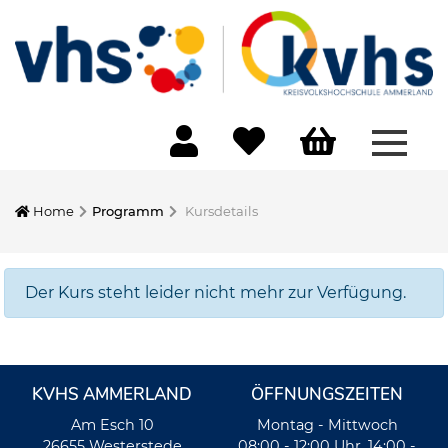
Menü 
Home
Programm
Kursdetails
Der Kurs steht leider nicht mehr zur Verfügung.
KVHS AMMERLAND
ÖFFNUNGSZEITEN
Am Esch 10
Montag - Mittwoch
26655 Westerstede
08:00 - 12:00 Uhr, 14:00 -