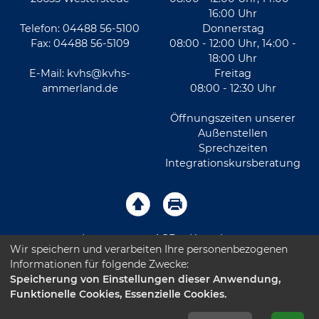
16:00 Uhr
Telefon: 04488 56-5100
Donnerstag
Fax: 04488 56-5109
08:00 - 12:00 Uhr, 14:00 -
18:00 Uhr
E-Mail:
kvhs@kvhs-
Freitag
ammerland.de
08:00 - 12:30 Uhr
Öffnungszeiten unserer
Außenstellen
Sprechzeiten
Integrationskursberatung
Impressum
AGB
Kontakt
Wir speichern und verarbeiten Ihre personenbezogenen
Informationen für folgende Zwecke:
Sitemap
Datenschutz
Leichte Sprache
Speicherung von Einstellungen dieser Anwendung,
Funktionelle Cookies, Essenzielle Cookies.
Barrierefreiheitserklärung