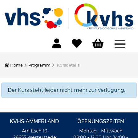
Menü 
Home
Programm
Kursdetails
Der Kurs steht leider nicht mehr zur Verfügung.
KVHS AMMERLAND
ÖFFNUNGSZEITEN
Am Esch 10
Montag - Mittwoch
26655 Westerstede
08:00 - 12:00 Uhr, 14:00 -