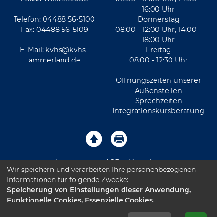
16:00 Uhr
Telefon: 04488 56-5100
Donnerstag
Fax: 04488 56-5109
08:00 - 12:00 Uhr, 14:00 -
18:00 Uhr
E-Mail:
kvhs@kvhs-
Freitag
ammerland.de
08:00 - 12:30 Uhr
Öffnungszeiten unserer
Außenstellen
Sprechzeiten
Integrationskursberatung
Impressum
AGB
Kontakt
Wir speichern und verarbeiten Ihre personenbezogenen
Informationen für folgende Zwecke:
Sitemap
Datenschutz
Leichte Sprache
Speicherung von Einstellungen dieser Anwendung,
Funktionelle Cookies, Essenzielle Cookies.
Barrierefreiheitserklärung