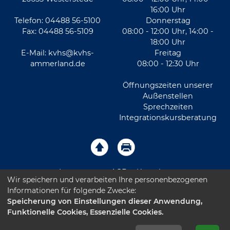
16:00 Uhr
Telefon: 04488 56-5100
Donnerstag
Fax: 04488 56-5109
08:00 - 12:00 Uhr, 14:00 -
18:00 Uhr
E-Mail:
kvhs@kvhs-
Freitag
ammerland.de
08:00 - 12:30 Uhr
Öffnungszeiten unserer
Außenstellen
Sprechzeiten
Integrationskursberatung
Impressum
AGB
Kontakt
Wir speichern und verarbeiten Ihre personenbezogenen
Informationen für folgende Zwecke:
Sitemap
Datenschutz
Leichte Sprache
Speicherung von Einstellungen dieser Anwendung,
Funktionelle Cookies, Essenzielle Cookies.
Barrierefreiheitserklärung