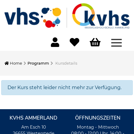
Menü 
Home
Programm
Kursdetails
Der Kurs steht leider nicht mehr zur Verfügung.
KVHS AMMERLAND
ÖFFNUNGSZEITEN
Am Esch 10
Montag - Mittwoch
26655 Westerstede
08:00 - 12:00 Uhr, 14:00 -