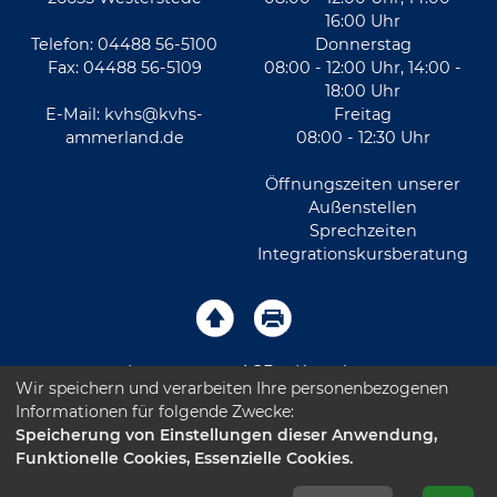
16:00 Uhr
Telefon: 04488 56-5100
Donnerstag
Fax: 04488 56-5109
08:00 - 12:00 Uhr, 14:00 -
18:00 Uhr
E-Mail:
kvhs@kvhs-
Freitag
ammerland.de
08:00 - 12:30 Uhr
Öffnungszeiten unserer
Außenstellen
Sprechzeiten
Integrationskursberatung
Impressum
AGB
Kontakt
Wir speichern und verarbeiten Ihre personenbezogenen
Informationen für folgende Zwecke:
Sitemap
Datenschutz
Leichte Sprache
Speicherung von Einstellungen dieser Anwendung,
Funktionelle Cookies, Essenzielle Cookies.
Barrierefreiheitserklärung