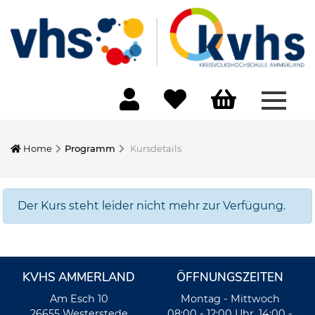
Menü 
Home
Programm
Kursdetails
Der Kurs steht leider nicht mehr zur Verfügung.
KVHS AMMERLAND
ÖFFNUNGSZEITEN
Am Esch 10
Montag - Mittwoch
26655 Westerstede
08:00 - 12:00 Uhr, 14:00 -