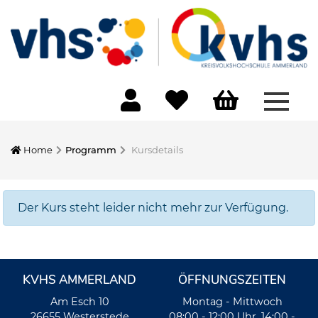
Menü 
Home
Programm
Kursdetails
Der Kurs steht leider nicht mehr zur Verfügung.
KVHS AMMERLAND
ÖFFNUNGSZEITEN
Am Esch 10
Montag - Mittwoch
26655 Westerstede
08:00 - 12:00 Uhr, 14:00 -