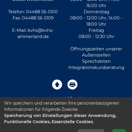
16:00 Uhr
Telefon: 04488 56-5100
Donnerstag
Fax: 04488 56-5109
08:00 - 12:00 Uhr, 14:00 -
18:00 Uhr
E-Mail:
kvhs@kvhs-
Freitag
ammerland.de
08:00 - 12:30 Uhr
Öffnungszeiten unserer
Außenstellen
Sprechzeiten
Integrationskursberatung
Impressum
AGB
Kontakt
Wir speichern und verarbeiten Ihre personenbezogenen
Informationen für folgende Zwecke:
Sitemap
Datenschutz
Leichte Sprache
Speicherung von Einstellungen dieser Anwendung,
Funktionelle Cookies, Essenzielle Cookies.
Barrierefreiheitserklärung