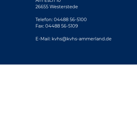
Am Esch 10
26655 Westerstede
Telefon: 04488 56-5100
Fax: 04488 56-5109
E-Mail:
kvhs@kvhs-ammerland.de