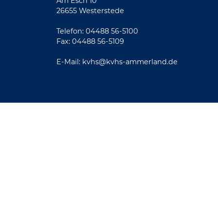
Am Esch 10
26655 Westerstede
Telefon: 04488 56-5100
Fax: 04488 56-5109
E-Mail:
kvhs@kvhs-ammerland.de