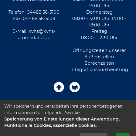
16:00 Uhr
Telefon: 04488 56-5100
Donnerstag
Fax: 04488 56-5109
08:00 - 12:00 Uhr, 14:00 -
18:00 Uhr
E-Mail:
kvhs@kvhs-
Freitag
ammerland.de
08:00 - 12:30 Uhr
Öffnungszeiten unserer
Außenstellen
Sprechzeiten
Integrationskursberatung
Impressum
AGB
Kontakt
Wir speichern und verarbeiten Ihre personenbezogenen
Informationen für folgende Zwecke:
Sitemap
Datenschutz
Leichte Sprache
Speicherung von Einstellungen dieser Anwendung,
Funktionelle Cookies, Essenzielle Cookies.
Barrierefreiheitserklärung