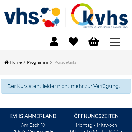
Menü 
Home
Programm
Kursdetails
Der Kurs steht leider nicht mehr zur Verfügung.
KVHS AMMERLAND
ÖFFNUNGSZEITEN
Am Esch 10
Montag - Mittwoch
26655 Westerstede
08:00 - 12:00 Uhr, 14:00 -