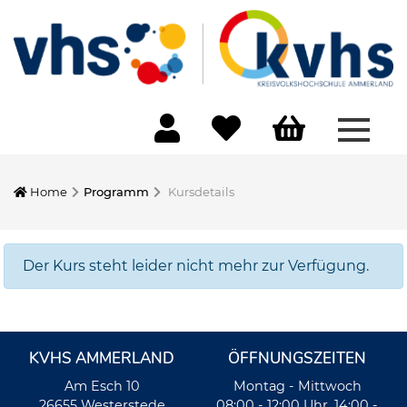
Menü 
Home
Programm
Kursdetails
Der Kurs steht leider nicht mehr zur Verfügung.
KVHS AMMERLAND
ÖFFNUNGSZEITEN
Am Esch 10
Montag - Mittwoch
26655 Westerstede
08:00 - 12:00 Uhr, 14:00 -