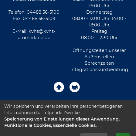
16:00 Uhr
Telefon: 04488 56-5100
Donnerstag
Fax: 04488 56-5109
08:00 - 12:00 Uhr, 14:00 -
18:00 Uhr
E-Mail:
kvhs@kvhs-
Freitag
ammerland.de
08:00 - 12:30 Uhr
Öffnungszeiten unserer
Außenstellen
Sprechzeiten
Integrationskursberatung
Impressum
AGB
Kontakt
Wir speichern und verarbeiten Ihre personenbezogenen
Informationen für folgende Zwecke:
Sitemap
Datenschutz
Leichte Sprache
Speicherung von Einstellungen dieser Anwendung,
Funktionelle Cookies, Essenzielle Cookies.
Barrierefreiheitserklärung