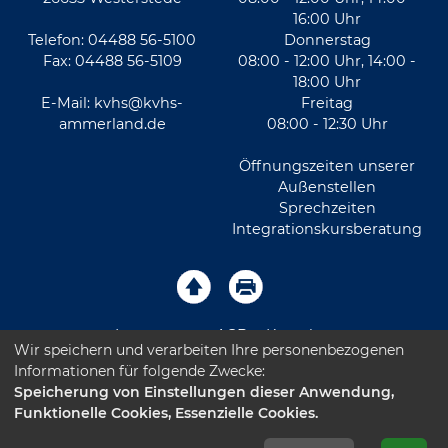
16:00 Uhr
Telefon: 04488 56-5100
Donnerstag
Fax: 04488 56-5109
08:00 - 12:00 Uhr, 14:00 -
18:00 Uhr
E-Mail:
kvhs@kvhs-
Freitag
ammerland.de
08:00 - 12:30 Uhr
Öffnungszeiten unserer
Außenstellen
Sprechzeiten
Integrationskursberatung
Impressum
AGB
Kontakt
Wir speichern und verarbeiten Ihre personenbezogenen
Informationen für folgende Zwecke:
Sitemap
Datenschutz
Leichte Sprache
Speicherung von Einstellungen dieser Anwendung,
Funktionelle Cookies, Essenzielle Cookies.
Barrierefreiheitserklärung