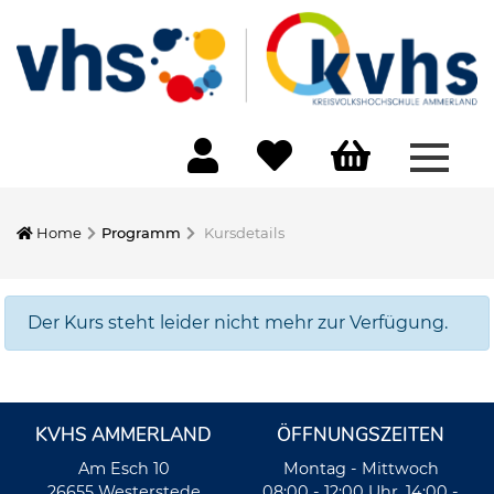
Menü 
Home
Programm
Kursdetails
Der Kurs steht leider nicht mehr zur Verfügung.
KVHS AMMERLAND
ÖFFNUNGSZEITEN
Am Esch 10
Montag - Mittwoch
26655 Westerstede
08:00 - 12:00 Uhr, 14:00 -