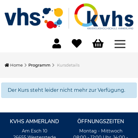
Menü 
Home
Programm
Kursdetails
Der Kurs steht leider nicht mehr zur Verfügung.
KVHS AMMERLAND
ÖFFNUNGSZEITEN
Am Esch 10
Montag - Mittwoch
26655 Westerstede
08:00 - 12:00 Uhr, 14:00 -