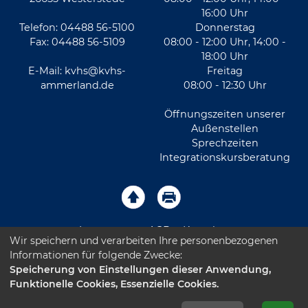
16:00 Uhr
Telefon: 04488 56-5100
Donnerstag
Fax: 04488 56-5109
08:00 - 12:00 Uhr, 14:00 -
18:00 Uhr
E-Mail:
kvhs@kvhs-
Freitag
ammerland.de
08:00 - 12:30 Uhr
Öffnungszeiten unserer
Außenstellen
Sprechzeiten
Integrationskursberatung
Impressum
AGB
Kontakt
Wir speichern und verarbeiten Ihre personenbezogenen
Informationen für folgende Zwecke:
Sitemap
Datenschutz
Leichte Sprache
Speicherung von Einstellungen dieser Anwendung,
Funktionelle Cookies, Essenzielle Cookies.
Barrierefreiheitserklärung