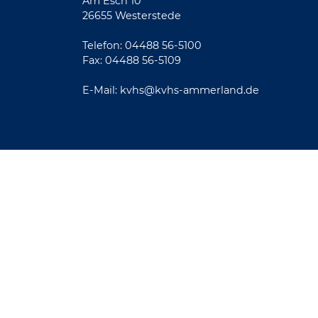
Am Esch 10
26655 Westerstede
Telefon: 04488 56-5100
Fax: 04488 56-5109
E-Mail:
kvhs@kvhs-ammerland.de