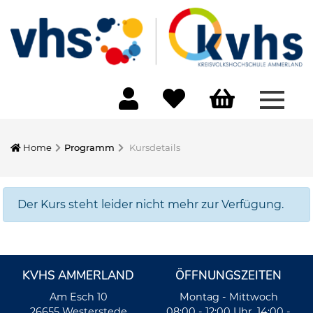
Menü 
Home
Programm
Kursdetails
Der Kurs steht leider nicht mehr zur Verfügung.
KVHS AMMERLAND
ÖFFNUNGSZEITEN
Am Esch 10
Montag - Mittwoch
26655 Westerstede
08:00 - 12:00 Uhr, 14:00 -