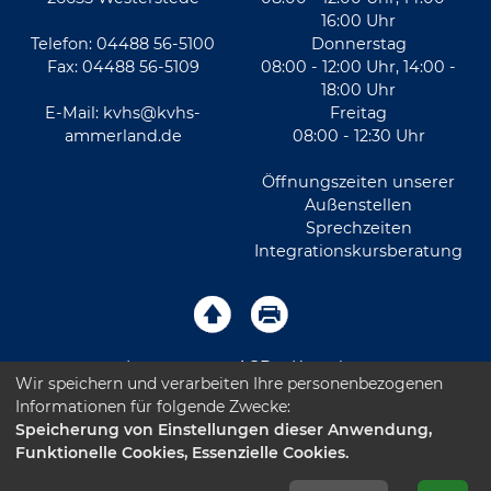
16:00 Uhr
Telefon: 04488 56-5100
Donnerstag
Fax: 04488 56-5109
08:00 - 12:00 Uhr, 14:00 -
18:00 Uhr
E-Mail:
kvhs@kvhs-
Freitag
ammerland.de
08:00 - 12:30 Uhr
Öffnungszeiten unserer
Außenstellen
Sprechzeiten
Integrationskursberatung
Impressum
AGB
Kontakt
Wir speichern und verarbeiten Ihre personenbezogenen
Informationen für folgende Zwecke:
Sitemap
Datenschutz
Leichte Sprache
Speicherung von Einstellungen dieser Anwendung,
Funktionelle Cookies, Essenzielle Cookies.
Barrierefreiheitserklärung