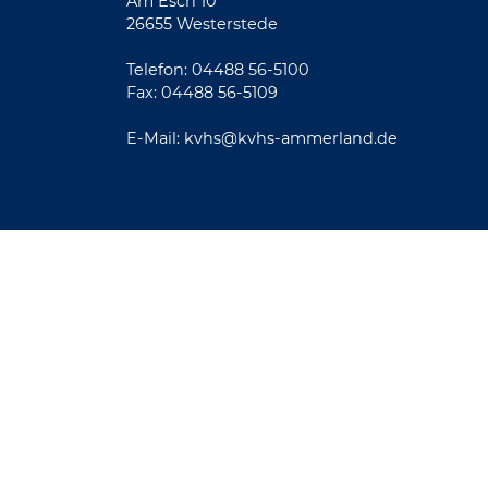
Am Esch 10
26655 Westerstede
Telefon: 04488 56-5100
Fax: 04488 56-5109
E-Mail:
kvhs@kvhs-ammerland.de