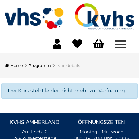
Menü 
Home
Programm
Kursdetails
Der Kurs steht leider nicht mehr zur Verfügung.
KVHS AMMERLAND
ÖFFNUNGSZEITEN
Am Esch 10
Montag - Mittwoch
26655 Westerstede
08:00 - 12:00 Uhr, 14:00 -