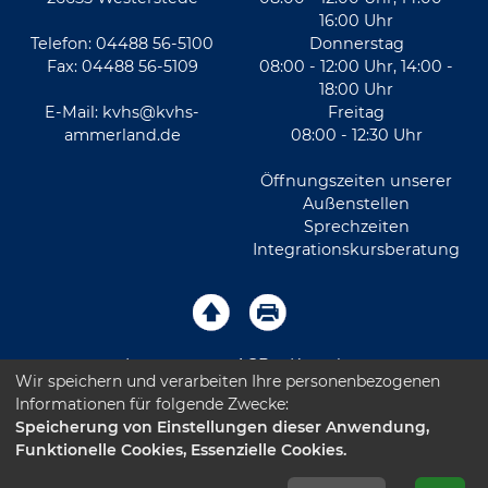
16:00 Uhr
Telefon: 04488 56-5100
Donnerstag
Fax: 04488 56-5109
08:00 - 12:00 Uhr, 14:00 -
18:00 Uhr
E-Mail:
kvhs@kvhs-
Freitag
ammerland.de
08:00 - 12:30 Uhr
Öffnungszeiten unserer
Außenstellen
Sprechzeiten
Integrationskursberatung
Impressum
AGB
Kontakt
Wir speichern und verarbeiten Ihre personenbezogenen
Informationen für folgende Zwecke:
Sitemap
Datenschutz
Leichte Sprache
Speicherung von Einstellungen dieser Anwendung,
Funktionelle Cookies, Essenzielle Cookies.
Barrierefreiheitserklärung