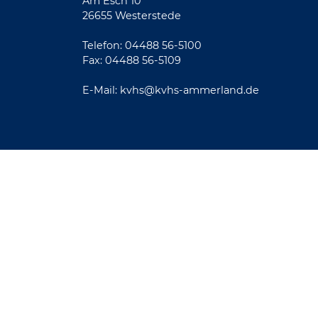
Am Esch 10
26655 Westerstede
Telefon: 04488 56-5100
Fax: 04488 56-5109
E-Mail:
kvhs@kvhs-ammerland.de