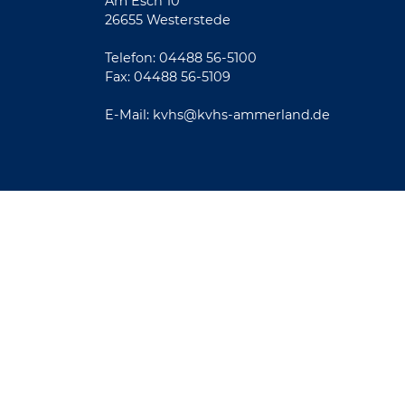
Am Esch 10
26655 Westerstede
Telefon: 04488 56-5100
Fax: 04488 56-5109
E-Mail:
kvhs@kvhs-ammerland.de