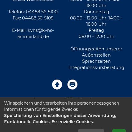
16:00 Uhr
Telefon: 04488 56-5100
Donnerstag
Fax: 04488 56-5109
08:00 - 12:00 Uhr, 14:00 -
18:00 Uhr
E-Mail:
kvhs@kvhs-
Freitag
ammerland.de
08:00 - 12:30 Uhr
Öffnungszeiten unserer
Außenstellen
Sprechzeiten
Integrationskursberatung
Impressum
AGB
Kontakt
Wir speichern und verarbeiten Ihre personenbezogenen
Informationen für folgende Zwecke:
Sitemap
Datenschutz
Leichte Sprache
Speicherung von Einstellungen dieser Anwendung,
Funktionelle Cookies, Essenzielle Cookies.
Barrierefreiheitserklärung