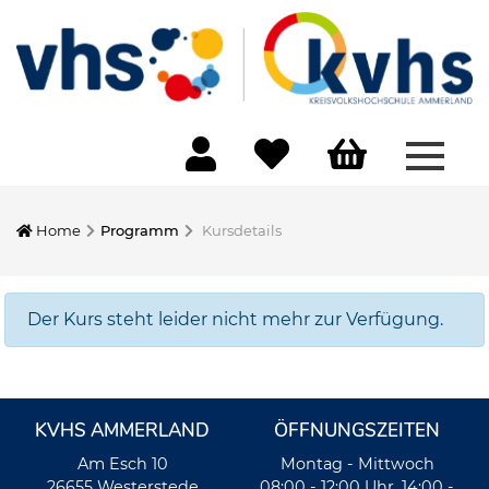
Menü 
Home
Programm
Kursdetails
Der Kurs steht leider nicht mehr zur Verfügung.
KVHS AMMERLAND
ÖFFNUNGSZEITEN
Am Esch 10
Montag - Mittwoch
26655 Westerstede
08:00 - 12:00 Uhr, 14:00 -