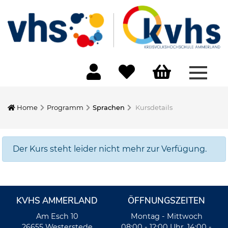
Menü 
Home
Programm
Sprachen
Kursdetails
Der Kurs steht leider nicht mehr zur Verfügung.
KVHS AMMERLAND
ÖFFNUNGSZEITEN
Am Esch 10
Montag - Mittwoch
26655 Westerstede
08:00 - 12:00 Uhr, 14:00 -