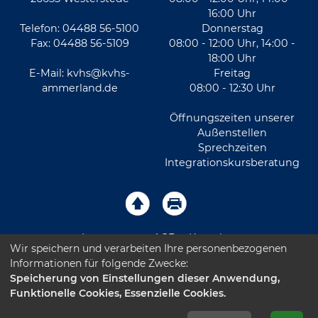
16:00 Uhr
Telefon: 04488 56-5100
Donnerstag
Fax: 04488 56-5109
08:00 - 12:00 Uhr, 14:00 -
18:00 Uhr
E-Mail:
kvhs@kvhs-
Freitag
ammerland.de
08:00 - 12:30 Uhr
Öffnungszeiten unserer
Außenstellen
Sprechzeiten
Integrationskursberatung
Impressum
AGB
Kontakt
Wir speichern und verarbeiten Ihre personenbezogenen
Informationen für folgende Zwecke:
Sitemap
Datenschutz
Leichte Sprache
Speicherung von Einstellungen dieser Anwendung,
Funktionelle Cookies, Essenzielle Cookies.
Barrierefreiheitserklärung