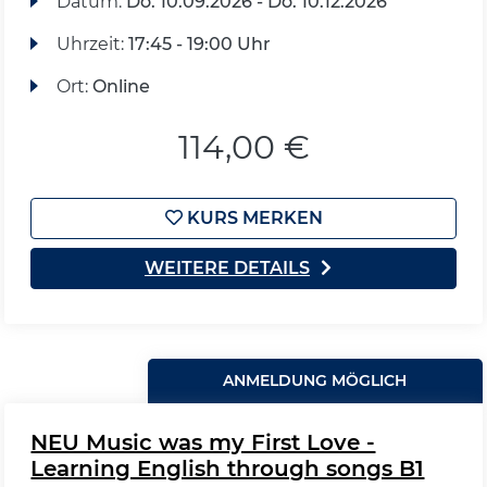
Datum:
Do.
10.09.2026 -
Do.
10.12.2026
Uhrzeit:
17:45 - 19:00 Uhr
Ort:
Online
114,00 €
KURS MERKEN
WEITERE DETAILS
ANMELDUNG MÖGLICH
NEU Music was my First Love -
Learning English through songs B1