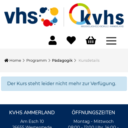
Menü 
Home
Programm
Pädagogik
Kursdetails
Der Kurs steht leider nicht mehr zur Verfügung.
KVHS AMMERLAND
ÖFFNUNGSZEITEN
Am Esch 10
Montag - Mittwoch
26655 Westerstede
08:00 - 12:00 Uhr, 14:00 -