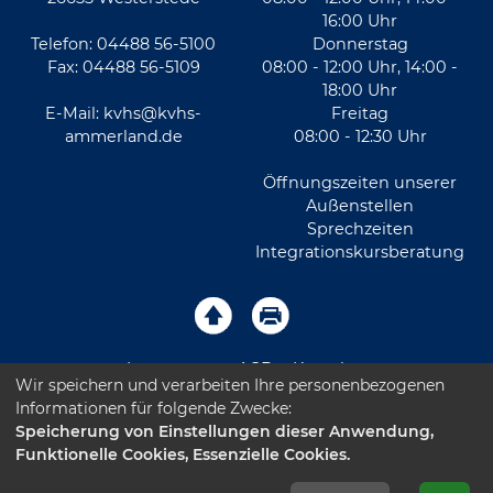
16:00 Uhr
Telefon: 04488 56-5100
Donnerstag
Fax: 04488 56-5109
08:00 - 12:00 Uhr, 14:00 -
18:00 Uhr
E-Mail:
kvhs@kvhs-
Freitag
ammerland.de
08:00 - 12:30 Uhr
Öffnungszeiten unserer
Außenstellen
Sprechzeiten
Integrationskursberatung
Impressum
AGB
Kontakt
Wir speichern und verarbeiten Ihre personenbezogenen
Informationen für folgende Zwecke:
Sitemap
Datenschutz
Leichte Sprache
Speicherung von Einstellungen dieser Anwendung,
Funktionelle Cookies, Essenzielle Cookies.
Barrierefreiheitserklärung