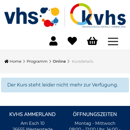
Menü 
Home
Programm
Online
Kursdetails
Der Kurs steht leider nicht mehr zur Verfügung.
KVHS AMMERLAND
ÖFFNUNGSZEITEN
Am Esch 10
Montag - Mittwoch
26655 Westerstede
08:00 - 12:00 Uhr, 14:00 -