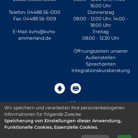
16:00 Uhr
Telefon: 04488 56-5100
Donnerstag
Fax: 04488 56-5109
08:00 - 12:00 Uhr, 14:00 -
18:00 Uhr
E-Mail:
kvhs@kvhs-
Freitag
ammerland.de
08:00 - 12:30 Uhr
Öffnungszeiten unserer
Außenstellen
Sprechzeiten
Integrationskursberatung
Impressum
AGB
Kontakt
Wir speichern und verarbeiten Ihre personenbezogenen
Informationen für folgende Zwecke:
Sitemap
Datenschutz
Leichte Sprache
Speicherung von Einstellungen dieser Anwendung,
Funktionelle Cookies, Essenzielle Cookies.
Barrierefreiheitserklärung