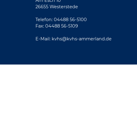
Am Esch 10
26655 Westerstede
Telefon: 04488 56-5100
Fax: 04488 56-5109
E-Mail:
kvhs@kvhs-ammerland.de